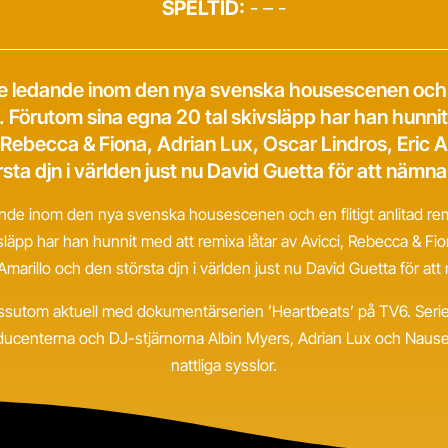
SPELTID:
- – -
de ledande inom den nya svenska housescenen och en
. Förutom sina egna 20 tal skivsläpp har han hunni
, Rebecca & Fiona, Adrian Lux, Oscar Lindros, Eric 
rsta djn i världen just nu David Guetta för att nämna
ande inom den nya svenska housescenen och en flitigt anlitad re
släpp har han hunnit med att remixa låtar av Avicci, Rebecca & Fi
 Amarillo och den största djn i världen just nu David Guetta för at
ssutom aktuell med dokumentärserien ’Heartbeats’ på TV6. Serien
centerna och DJ-stjärnorna Albin Myers, Adrian Lux och Nause 
nattliga sysslor.