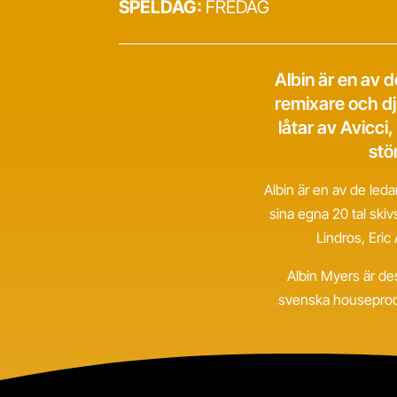
SPELDAG:
FREDAG
Albin är en av 
remixare och dj
låtar av Avicci
stö
Albin är en av de led
sina egna 20 tal skiv
Lindros, Eric
Albin Myers är de
svenska houseprodu