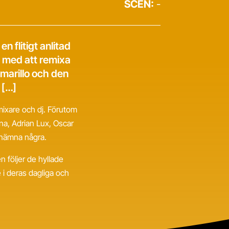
SCEN:
-
 flitigt anlitad
t med att remixa
Amarillo och den
 […]
mixare och dj. Förutom
ona, Adrian Lux, Oscar
t nämna några.
 följer de hyllade
i deras dagliga och