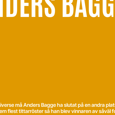
NDERS BAGG
verse må Anders Bagge ha slutat på en andra plats
lest tittarröster så han blev vinnaren av såväl f