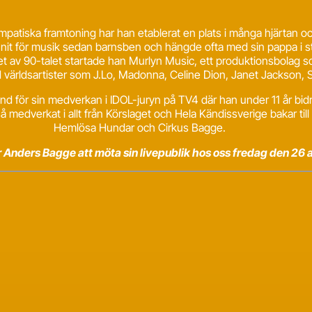
mpatiska framtoning har han etablerat en plats i många hjärtan oc
unnit för musik sedan barnsben och hängde ofta med sin pappa i st
tet av 90-talet startade han Murlyn Music, ett produktionsbolag so
världsartister som J.Lo, Madonna, Celine Dion, Janet Jackson, S
d för sin medverkan i IDOL-juryn på TV4 där han under 11 år bid
medverkat i allt från Körslaget och Hela Kändissverige bakar t
Hemlösa Hundar och Cirkus Bagge.
r Anders Bagge att möta sin livepublik hos oss fredag den 26 