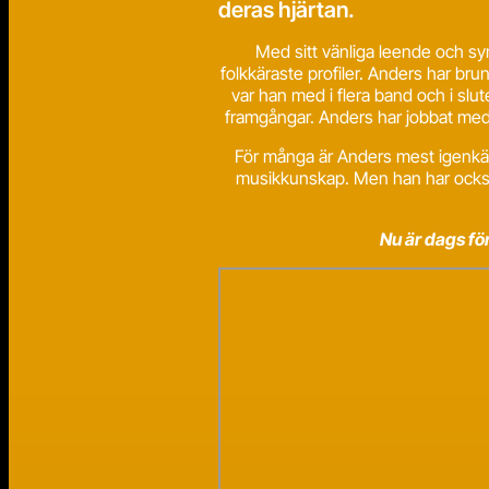
deras hjärtan.
Med sitt vänliga leende och sy
folkkäraste profiler. Anders har br
var han med i flera band och i slu
framgångar. Anders har jobbat med 
För många är Anders mest igenkän
musikkunskap. Men han har också 
Nu är dags fö