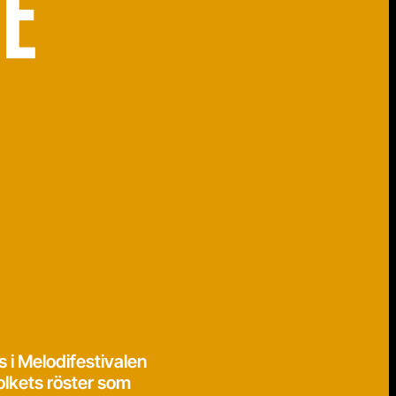
E
 i Melodifestivalen
olkets röster som