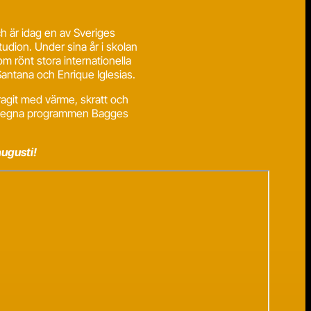
h är idag en av Sveriges
udion. Under sina år i skolan
m rönt stora internationella
antana och Enrique Iglesias.
ragit med värme, skratt och
ill egna programmen Bagges
augusti!