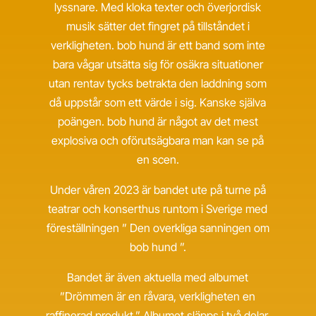
lyssnare. Med kloka texter och överjordisk
musik sätter det fingret på tillståndet i
verkligheten. bob hund är ett band som inte
bara vågar utsätta sig för osäkra situationer
utan rentav tycks betrakta den laddning som
då uppstår som ett värde i sig. Kanske själva
poängen. bob hund är något av det mest
explosiva och oförutsägbara man kan se på
en scen.
Under våren 2023 är bandet ute på turne på
teatrar och konserthus runtom i Sverige med
föreställningen ” Den overkliga sanningen om
bob hund ”.
Bandet är även aktuella med albumet
”Drömmen är en råvara, verkligheten en
raffinerad produkt.” Albumet släpps i två delar.