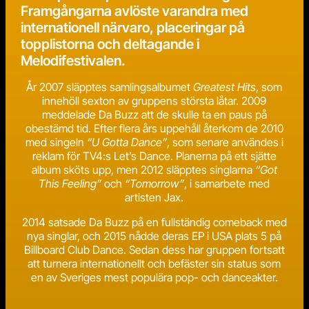
Framgångarna avlöste varandra med
internationell närvaro, placeringar på
topplistorna och deltagande i
Melodifestivalen.
År 2007 släpptes samlingsalbumet
Greatest Hits
, som
innehöll sexton av gruppens största låtar. 2009
meddelade Da Buzz att de skulle ta en paus på
obestämd tid. Efter flera års uppehåll återkom de 2010
med singeln
“U Gotta Dance”
, som senare användes i
reklam för TV4:s Let’s Dance. Planerna på ett sjätte
album sköts upp, men 2012 släpptes singlarna
“Got
This Feeling”
och
“Tomorrow”
, i samarbete med
artisten Jax.
2014 satsade Da Buzz på en fullständig comeback med
nya singlar, och 2015 nådde deras EP i USA plats 5 på
Billboard Club Dance. Sedan dess har gruppen fortsatt
att turnera internationellt och befäster sin status som
en av Sveriges mest populära pop- och danceakter.