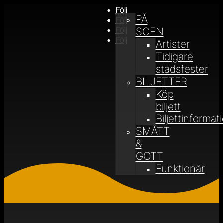
Följ
PÅ
Följ
Följ
SCEN
Följ
Artister
Tidigare
stadsfester
BILJETTER
Köp
biljett
Biljettinformat
SMÅTT
&
GOTT
Funktionär