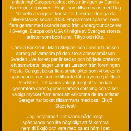
anledning! Garageprojektet drivs nämligen av Camilla
Backman, uppvuxen i Eksjö, som tillsammans med Dag
Nemeth arrangerat konserter hemma i den gamla
bilverkstaden sedan 2008. Programmet spänner över
flera genrer med okända band från undergroundscener
i Sverige, Europa och USA till några av Sveriges största
artister som bob hund, Titiyo och Kite.
Camilla Backman, Maria Stejdahl och Lennart Larsson
sprang på varandra på den stora branschmässan
Sweden Live för ett par år sedan och började prata om
ett samarbete, säger Lennart Larsson från föreningen
Fiesta. Garaget bokar flera smala akter som vi tycker är
spännande men som hittills inte fått utrymme på Eksjö
Stadsfest. Det känns väldigt roligt att vi nu kan
genomföra denna gemensamma satsning och vi ser
väldigt mycket fram emot att välkomna de tre artister
Garaget har bokat tillsammans med oss i Eksjö
Stadsfest!
Jag instämmer! Det känns både roligt,
spännande och lite högtidligt att få komma
hem till Eksjö och vara med på ett hörn i det