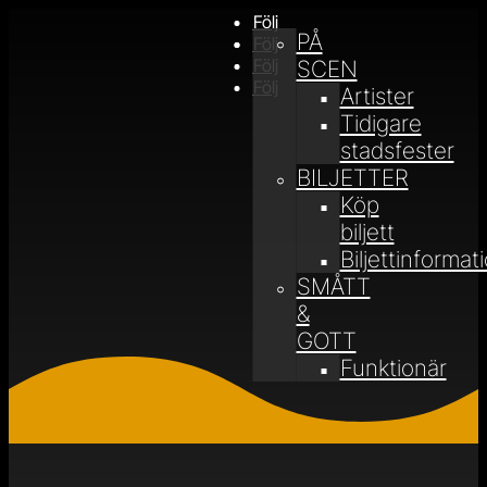
Följ
PÅ
Följ
Följ
SCEN
Följ
Artister
Tidigare
stadsfester
BILJETTER
Köp
biljett
Biljettinformat
SMÅTT
&
GOTT
Funktionär