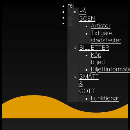
Följ
PÅ
Följ
Följ
SCEN
Följ
Artister
Tidigare
stadsfester
BILJETTER
Köp
biljett
Biljettinformat
SMÅTT
&
GOTT
Funktionär