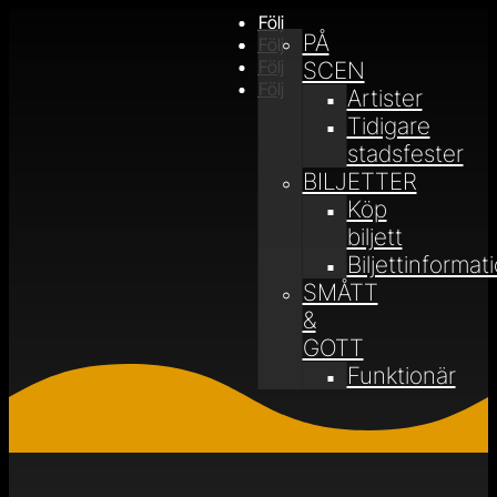
Följ
PÅ
Följ
Följ
SCEN
Följ
Artister
Tidigare
stadsfester
BILJETTER
Köp
biljett
Biljettinformat
SMÅTT
&
GOTT
Funktionär