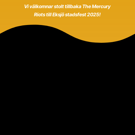
Vi välkomnar stolt tillbaka The Mercury
Riots till Eksjö stadsfest 2025!