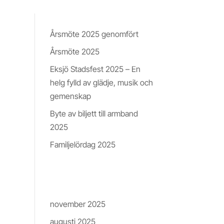
Nyheter & Insikter
Årsmöte 2025 genomfört
Årsmöte 2025
pa
Eksjö Stadsfest 2025 – En
helg fylld av glädje, musik och
gemenskap
den
Byte av biljett till armband
2025
an
Familjelördag 2025
!
Arkiv
november 2025
on]
augusti 2025