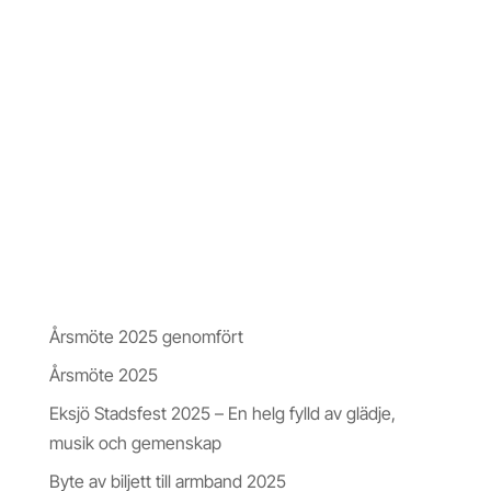
avgränsat område. Detta område är utformat för att
ge unga besökare möjlighet att ta del av
uppträdanden som sker på scenen på ett säkert
sätt, samtidigt som vi följer gällande riktlinjer och
säkerhetskrav.
Vi tackar för förståelsen och ser fram emot en
fantastisk upplevelse tillsammans!
Nyheter & Insikter
Årsmöte 2025 genomfört
Årsmöte 2025
Eksjö Stadsfest 2025 – En helg fylld av glädje,
musik och gemenskap
Byte av biljett till armband 2025