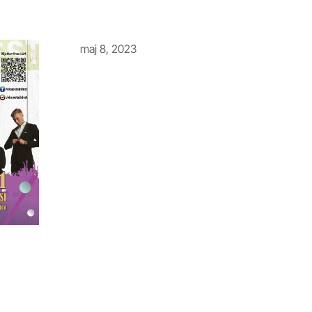
maj 8, 2023
Ingen har väl missat våra bokad
artister!
Miss Li - Hov1 - Bob Hund -
Moneybrother - Cornelia Jakobs -
Johnossi - Maja Francis - Fröken Snu
och Rasmus Gozzi - Theoz - Ström -
Diablo Swing Orchestra - Crash Nom
- Deportees - Olivia Lobato
 _builder_version=”4.23.1″ _module_preset=”default”