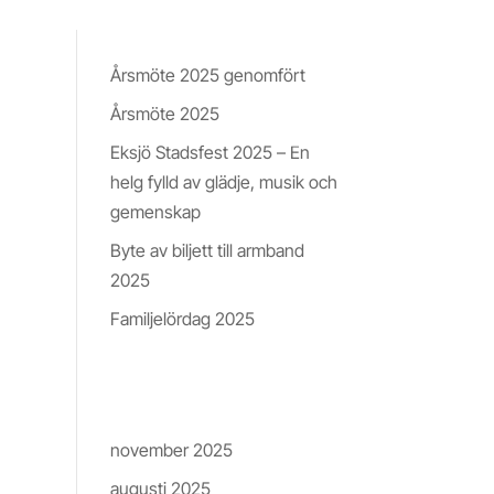
Nyheter & Insikter
Årsmöte 2025 genomfört
Årsmöte 2025
e
Eksjö Stadsfest 2025 – En
helg fylld av glädje, musik och
gemenskap
Byte av biljett till armband
2025
sk
Familjelördag 2025
ada
Arkiv
november 2025
augusti 2025