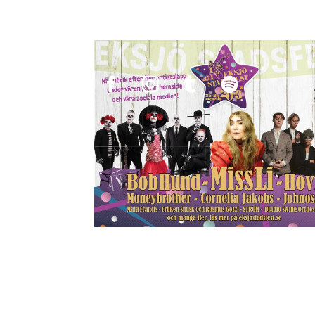
[dssb_sharing_buttons icon_placement=”icon”