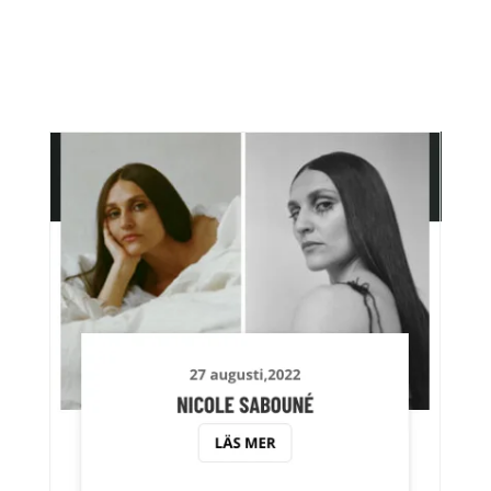
artister inför årets stadsfest. Känns så härligt att vi
är igång igen!
Idag presenterar vi: