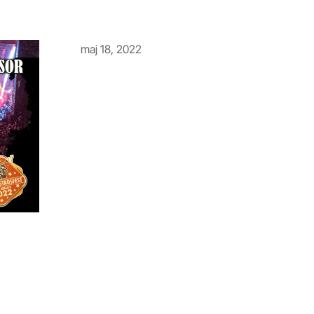
maj 18, 2022
Vi presenterar stolt vår sponsor
Carlos
 _builder_version=”4.23.1″ _module_preset=”default”
icky_enabled=”0″][dssb_sharing_button _builder_version=”4.23.1″
global_colors_info=”{}” sticky_enabled=”0″][/dssb_sharing_butt