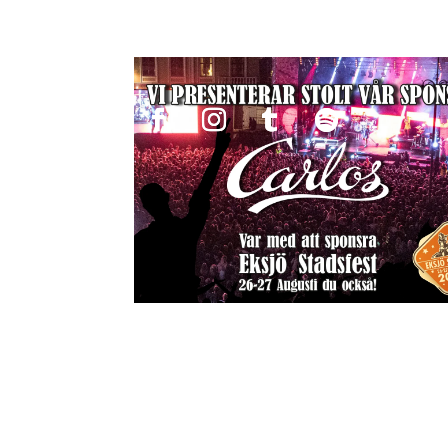
[dssb_sharing_buttons icon_placement=”icon”
hover_enabled=”0″ global_colors_info=”{}” st
_module_preset=”default” hover_enabled=”0″ 