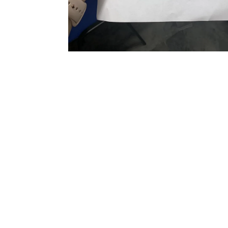
[dssb_sharing_buttons icon_placement=”icon”
hover_enabled=”0″ global_colors_info=”{}” st
_module_preset=”default” hover_enabled=”0″ 
[dssb_sharing_button social_network=”linked
global_colors_info=”{}”][/dssb_sharing_butt
_builder_version=”4.23.1″ _module_preset=”de
[dssb_sharing_button social_network=”print”
global_colors_info=”{}”][/dssb_sharing_butto
Här är vinnaren av fredagens lotteri.
Ett stort grattis!!!!