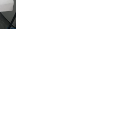
 _builder_version=”4.23.1″ _module_preset=”default”
icky_enabled=”0″][dssb_sharing_button _builder_version=”4.23.1″
global_colors_info=”{}” sticky_enabled=”0″][/dssb_sharing_butt
in” _builder_version=”4.23.1″ _module_preset=”default”
on][dssb_sharing_button social_network=”email”
fault” global_colors_info=”{}”][/dssb_sharing_button]
 _builder_version=”4.23.1″ _module_preset=”default”
n][/dssb_sharing_buttons]