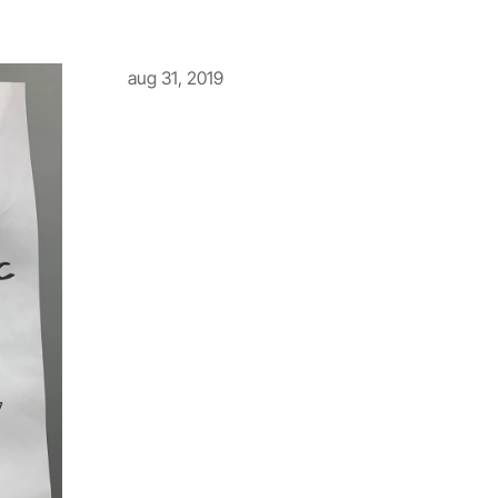
aug 31, 2019
Vinnare av fredagens lotteri
Här är vinnaren av fredagens lotteri.E
stort grattis!!!!